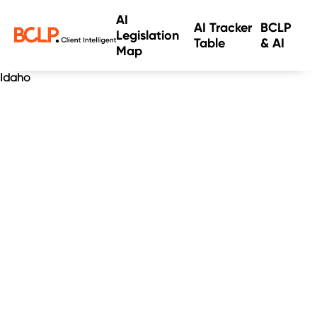
AI
AI Tracker
BCLP
Legislation
Table
& AI
Map
Idaho